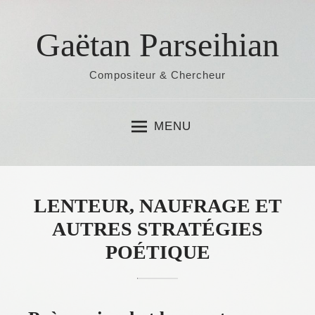
S
k
Gaëtan Parseihian
i
p
Compositeur & Chercheur
t
o
c
MENU
o
n
t
e
LENTEUR, NAUFRAGE ET
n
AUTRES STRATÉGIES
t
POÉTIQUE