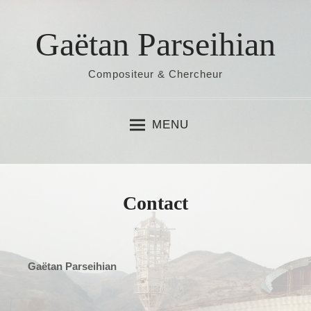
S
k
Gaëtan Parseihian
i
p
Compositeur & Chercheur
t
o
c
MENU
o
n
t
e
Contact
n
t
Gaëtan Parseihian